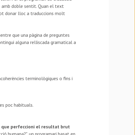
amb doble sentit. Quan el text
pot donar lloc a traduccions molt
 mentre que una pàgina de preguntes
tingui alguna relliscada gramatical a
ncoherències terminològiques o fins i
es poc habituals.
que perfeccioni el resultat brut
cció humana?", un programari basat en