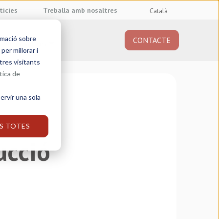
tícies
Treballa amb nosaltres
Català
rmació sobre
CONTACTE
obre nosaltres
er millorar i
tres visitants
tica de
ervir una sola
S TOTES
ucció