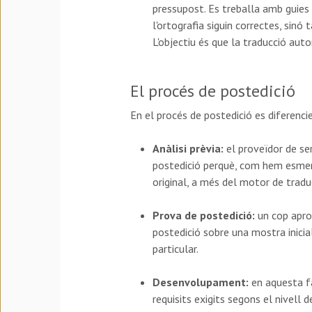
pressupost. Es treballa amb guies 
l'ortografia siguin correctes, sinó 
L'objectiu és que la traducció aut
El procés de postedició
En el procés de postedició es diferenci
Anàlisi prèvia:
el proveïdor de ser
postedició perquè, com hem esmenta
original, a més del motor de trad
Prova de postedició:
un cop aprov
postedició sobre una mostra inicial
particular.
Desenvolupament:
en aquesta fa
requisits exigits segons el nivell 