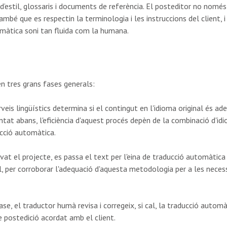
d’estil, glossaris i documents de referència. El posteditor no només
també que es respectin la terminologia i les instruccions del client, 
omàtica soni tan fluida com la humana.
en tres grans fases generals:
veis lingüístics determina si el contingut en l'idioma original és ade
t abans, l'eficiència d'aquest procés depèn de la combinació d'idiom
ucció automàtica.
at el projecte, es passa el text per l'eina de traducció automàtica i 
, per corroborar l'adequació d'aquesta metodologia per a les necessi
se, el traductor humà revisa i corregeix, si cal, la traducció autom
de postedició acordat amb el client.