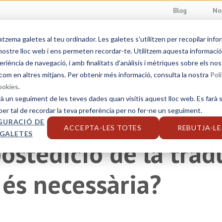
Blog
No
ema galetes al teu ordinador. Les galetes s'utilitzen per recopilar info
Serveis lingüístics
Sectors
Solucions
S
ostre lloc web i ens permeten recordar-te. Utilitzem aquesta informació p
eriència de navegació, i amb finalitats d'anàlisis i mètriques sobre els nos
com en altres mitjans. Per obtenir més informació, consulta la nostra
Polí
cookies
.
rà un seguiment de les teves dades quan visitis aquest lloc web. Es farà s
es de traducció
per tal de recordar la teva preferència per no fer-ne un seguiment.
GURACIÓ DE
ACCEPTA-LES TOTES
REBUTJA-LE
 GALETES
postedició de la trad
és necessària?