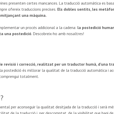
eines presenten certes mancances. La traducció automàtica es basa
mpre ofereix traduccions precises.
Els dobles sentits, les metàfor
 mitjançant una màquina.
implementar un procés addicional a la cadena:
la postedició huma
ta una postedició
. Descobreix-ho amb nosaltres!
e revisió i correcció, realitzat per un traductor humà, d'una t
 la postedició és millorar la qualitat de la traducció automàtica i a
la comprengui totalment.
ó?
ntal per aconseguir la qualitat desitjada de la traducció i serà mé
utilitat de la traducció i, per descomptat, de la visibilitat que hagi d