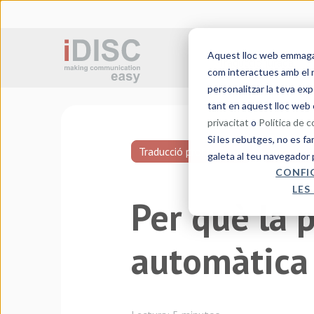
Aquest lloc web emmagatz
Traducció jurada
com interactues amb el n
personalitzar la teva exp
tant en aquest lloc web 
privacitat
o
Política de 
Si les rebutges, no es fa
Traducció professional
Tecnologi
galeta al teu navegador 
CONFI
LES
Per què la 
automàtica 