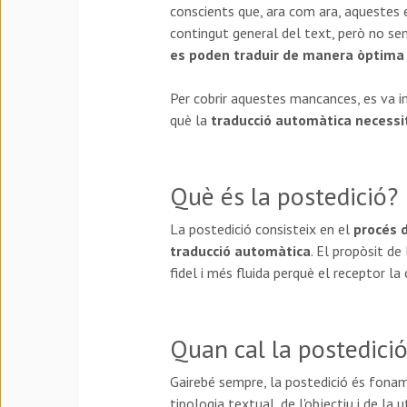
conscients que, ara com ara, aquestes 
contingut general del text, però no se
es poden traduir de manera òptima
Per cobrir aquestes mancances, es va 
què la
traducció automàtica necessi
Què és la postedició?
La postedició consisteix en el
procés d
traducció automàtica
. El propòsit de
fidel i més fluida perquè el receptor 
Quan cal la postedici
Gairebé sempre, la postedició és foname
tipologia textual, de l'objectiu i de la 