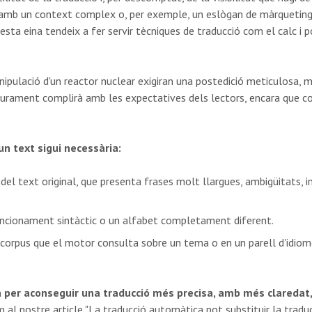
amb un context complex o, per exemple, un eslògan de màrqueting 
uesta eina tendeix a fer servir tècniques de traducció com el calc i 
nipulació d'un reactor nuclear exigiran una postedició meticulosa,
urament complirà amb les expectatives dels lectors, encara que con
un text sigui necessària:
del text original, que presenta frases molt llargues, ambigüitats, i
funcionament sintàctic o un alfabet completament diferent.
 corpus que el motor consulta sobre un tema o en un parell d'idiom
per aconseguir una traducció més precisa, amb més claredat, 
 al nostre article "La traducció automàtica pot substituir la tradu