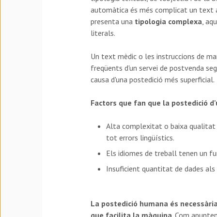
automàtica és més complicat un text 
presenta una
tipologia complexa
, aq
literals.
Un text mèdic o les instruccions de ma
freqüents d'un servei de postvenda seg
causa d'una postedició més superficial.
Factors que fan que la postedició d'
Alta complexitat o baixa qualitat 
tot errors lingüístics.
Els idiomes de treball tenen un 
Insuficient quantitat de dades als
La postedició humana és necessària 
que facilita la màquina
. Com apuntem