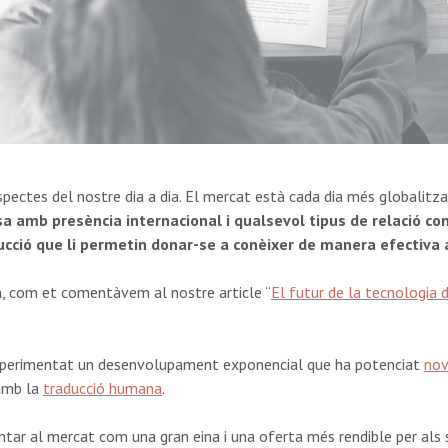
pectes del nostre dia a dia. El mercat està cada dia més globalitza
 amb presència internacional i qualsevol tipus de relació co
ucció que li permetin donar-se a conèixer de manera efectiva 
n, com et comentàvem al nostre article “
El futur de la tecnologia d
 experimentat un desenvolupament exponencial que ha potenciat
nov
 amb la
traducció humana
.
tar al mercat com una gran eina i una oferta més rendible per als ser