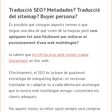
Traducció SEO? Metadades? Traducció
del sitemap? Buyer persona?
És possible que coneguis aquests termes o que
tinguis una idea de què volen dir la majoria, però
com
apliquem tot això fàcilment per millorar el
posicionament d'una web multilingüe?
Ja sabem que
no n'hi ha prou amb només traduir
literalment
un lloc web.
Efectivament, el SEO és la base de qualsevol
estratègia de màrqueting digital i és necessari
traslladar-lo i adaptar-lo a cada idioma per aconseguir
que la nostra web multilingüe atregui i converteixi els
clients adequats.
Per aquest motiu, la millor opció sempre serà comptar