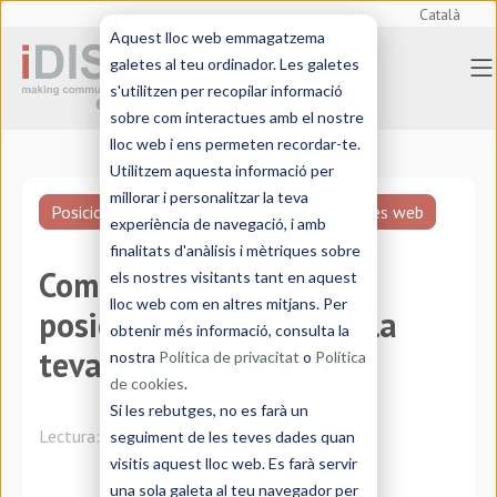
Català
Aquest lloc web emmagatzema
galetes al teu ordinador. Les galetes
s'utilitzen per recopilar informació
sobre com interactues amb el nostre
lloc web i ens permeten recordar-te.
Utilitzem aquesta informació per
millorar i personalitzar la teva
Posicionament SEO
Traducció de pàgines web
experiència de navegació, i amb
finalitats d'anàlisis i mètriques sobre
Com millorar el
els nostres visitants tant en aquest
lloc web com en altres mitjans. Per
posicionament SEO de la
obtenir més informació, consulta la
teva web multilingüe
nostra
Política de privacitat
o
Política
de cookies
.
Si les rebutges, no es farà un
Lectura:
6 minutos
seguiment de les teves dades quan
visitis aquest lloc web. Es farà servir
una sola galeta al teu navegador per