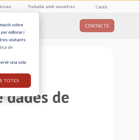
tícies
Treballa amb nosaltres
Català
rmació sobre
CONTACTE
obre nosaltres
er millorar i
tres visitants
tica de
ervir una sola
S TOTES
de dades de