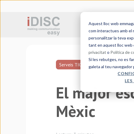
Aquest lloc web emmagatz
Traducció jurada
com interactues amb el n
personalitzar la teva exp
tant en aquest lloc web 
privacitat
o
Política de 
Si les rebutges, no es fa
Serveis TIC
galeta al teu navegador 
CONFI
LES
El major es
Mèxic