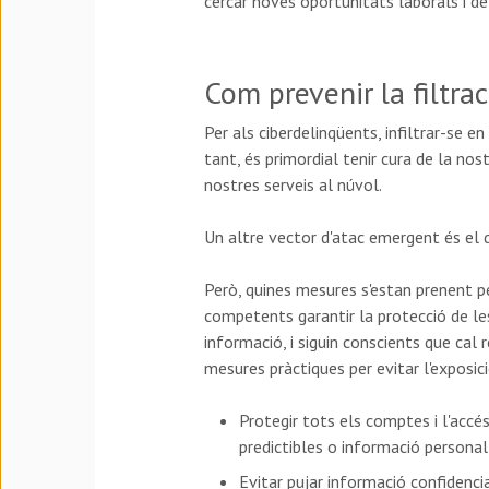
cercar noves oportunitats laborals i de 
Com prevenir la filtra
Per als ciberdelinqüents, infiltrar-se e
tant, és primordial tenir cura de la no
nostres serveis al núvol.
Un altre vector d'atac emergent és el
Però, quines mesures s'estan prenent per
competents garantir la protecció de les
informació, i siguin conscients que cal 
mesures pràctiques per evitar l'exposic
Protegir tots els comptes i l'accé
predictibles o informació personal
Evitar pujar informació confidencia