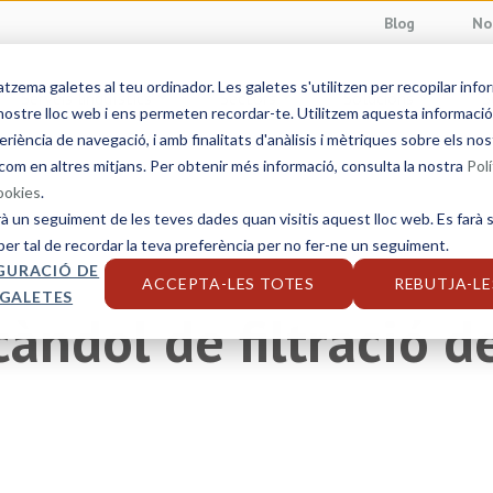
Blog
No
ema galetes al teu ordinador. Les galetes s'utilitzen per recopilar info
Serveis lingüístics
Sectors
Solucions
S
ostre lloc web i ens permeten recordar-te. Utilitzem aquesta informació p
eriència de navegació, i amb finalitats d'anàlisis i mètriques sobre els nos
com en altres mitjans. Per obtenir més informació, consulta la nostra
Polí
cookies
.
rà un seguiment de les teves dades quan visitis aquest lloc web. Es farà s
per tal de recordar la teva preferència per no fer-ne un seguiment.
GURACIÓ DE
ACCEPTA-LES TOTES
REBUTJA-LE
 GALETES
càndol de filtració 