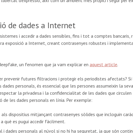
llibertat d'expressió, així com un ambient més propici i segur per ex
ció de dades a Internet
n sistemes i accedir a dades sensibles, fins i tot a comptes bancari
stra exposició a Internet, creant contrasenyes robustes i implement
 deepfake, un fenomen que ja vam explicar en
aquest article
.
 prevenir futures filtracions i protegir els periodistes afectats? Si
 dades personals, és essencial que les persones assumeixin la seva 
respectar la privadesa i la confidencialitat de les dades que circulen 
ió de les dades personals en línia. Per exemple:
s als dispositius mitjançant contrasenyes sòlides que incloguin caràc
 a què es pugui accedir fàcilment.
l i dades personals al núvol si no hi ha seguretat, ja que són conti