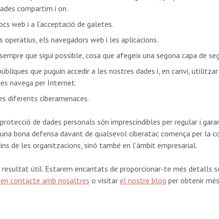
ades compartim i on.
locs web i a l'acceptació de galetes.
 operatius, els navegadors web i les aplicacions.
 sempre que sigui possible, cosa que afegeix una segona capa de se
úbliques que puguin accedir a les nostres dades i, en canvi, utilitza
 es navega per Internet.
 les diferents ciberamenaces.
e protecció de dades personals són imprescindibles per regular i gara
 una bona defensa davant de qualsevol ciberatac comença per la cons
dins de les organitzacions, sinó també en l'àmbit empresarial.
esultat útil. Estarem encantats de proporcionar-te més detalls sobr
 en contacte amb nosaltres
o visitar
el nostre blog
per obtenir més