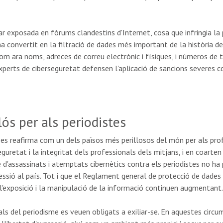
r exposada en fòrums clandestins d'Internet, cosa que infringia la 
 convertit en la filtració de dades més important de la història d
m ara noms, adreces de correu electrònic i físiques, i números de t
xperts de ciberseguretat defensen l'aplicació de sancions severes c
lós per als periodistes
s reafirma com un dels països més perillosos del món per als profe
retat i la integritat dels professionals dels mitjans, i en coarten l
 d'assassinats i atemptats cibernètics contra els periodistes no ha 
fessió al país. Tot i que el Reglament general de protecció de dades 
 l'exposició i la manipulació de la informació continuen augmentant.
s del periodisme es veuen obligats a exiliar-se. En aquestes circ