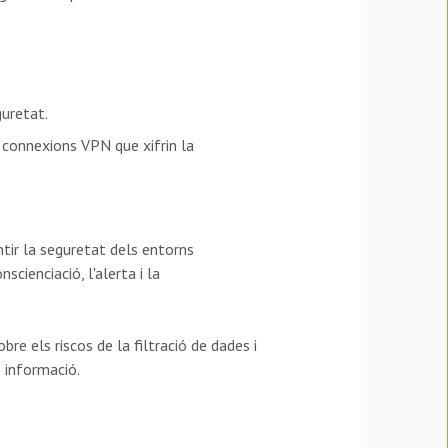
guretat.
r connexions VPN que xifrin la
ntir la seguretat dels entorns
cienciació, l'alerta i la
e els riscos de la filtració de dades i
 informació.