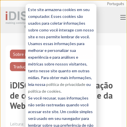
Português
Este site armazena cookies em seu
computador. Esses cookies são
usados para coletar informações
sobre como você interage com nosso
site e nos permite lembrar de você.
Usamos essas informações para
melhorar e personalizar sua
Sobre iDISC
Tecnologia de tradução
experiência e para análises e
métricas sobre nossos visitantes,
Tradução de sites
tanto nesse site quanto em outras
mídias. Para obter mais informações,
iDISC Singoolar: localização
leia nossa
política de privacidade
ou
política de cookies
.
de conteúdo multilíngue da
Se você recusar, suas informações
Web na HubSpot
não serão rastreadas quando você
acessar este site. Um cookie simples
será usado em seu navegador para
Leitura:
5 minutos
lembrar sobre sua preferência de não