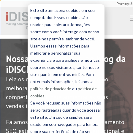
Portuguê
Este site armazena cookies em seu
Home
> Blog | Ferran Grivé - Marketing
Manager (9)
computador. Esses cookies são
usados para coletar informações
sobre como você interage com nosso
site e nos permite lembrar de você.
Usamos essas informações para
melhorar e personalizar sua
Nossas boas-vindas ao blog da
experiência e para análises e métricas
iDISC!
sobre nossos visitantes, tanto nesse
site quanto em outras mídias. Para
Leia os nossos artigos e descubra como
obter mais informações, leia nossa
melhorar a sua comunicação e
política de privacidade
ou
política de
competitividade para aumentar as suas
cookies
.
Se você recusar, suas informações não
vendas internacionais.
serão rastreadas quando você acessar
este site. Um cookie simples será
Falamos de tradução técnica, posicionamento
usado em seu navegador para lembrar
SEO, estratégias de marketing internacional e
sobre sua preferência de não ser