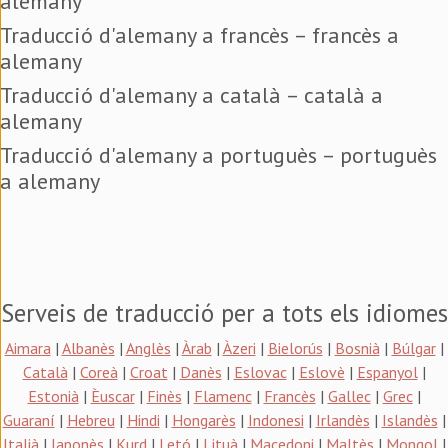
alemany
Traducció d'alemany a francès – francès a
alemany
Traducció d'alemany a català – català a
alemany
Traducció d'alemany a portuguès – portuguès
a alemany
Serveis de traducció per a tots els idiomes
Aimara
|
Albanès
|
Anglès
|
Àrab
|
Àzeri
|
Bielorús
|
Bosnià
|
Búlgar
|
Català
|
Coreà
|
Croat
|
Danès
|
Eslovac
|
Eslovè
|
Espanyol
|
Estonià
|
Èuscar
|
Finès
|
Flamenc
|
Francès
|
Gallec
|
Grec
|
Guaraní
|
Hebreu
|
Hindi
|
Hongarès
|
Indonesi
|
Irlandès
|
Islandès
|
Italià
|
Japonès
|
Kurd
|
Letó
|
Lituà
|
Macedoni
|
Maltès
|
Mongol
|