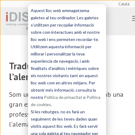
Català
Aquest lloc web emmagatzema
galetes al teu ordinador. Les galetes
s'utilitzen per recopilar informació
sobre com interactues amb el nostre
lloc web i ens permeten recordar-te.
Utilitzem aquesta informació per
millorar i personalitzar la teva
experiència de navegació, i amb
Traducció professional a
finalitats d'anàlisis i mètriques sobre
l'alemany
els nostres visitants tant en aquest
lloc web com en altres mitjans. Per
obtenir més informació, consulta la
Som una
agència de traducció
amb una
nostra
Política de privacitat
o
Política
gran experiència en la traducció
de cookies
.
Si les rebutges, no es farà un
professional a l'alemany i des de
seguiment de les teves dades quan
l'alemany
visitis aquest lloc web. Es farà servir
una sola galeta al teu navegador per