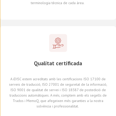
terminologia tècnica de cada
àrea
.
Qualitat certificada
A
iDISC
estem acreditats amb le
s
certificaci
ons
ISO 17100
de
serveis de traducció, ISO 27001 de seguretat de la informació,
ISO 9001 de qualitat de servei
i
ISO 18587 de
postedició
de
traduccions automàtiques
.
A
més,
comptem amb
els segells de
Trados i
MemoQ
, que
afegeixen més
garantie
s
a
la nostra
solvència i professionalitat.