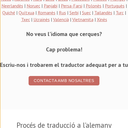
Neerlandès
|
Noruec
|
Panjabi
|
Persa-Farsi
|
Polonès
|
Portuguès
|
Quiché
|
Quítxua
|
Romanès
|
Rus
|
Serbi
|
Suec
|
Tailandès
|
Turc
|
Txec
|
Ucraïnès
|
Valencià
|
Vietnamita
|
Xinès
No veus l'idioma que cerques?
Cap problema!
Escriu-nos i trobarem el traductor adequat per a tu
CONTACTA AMB NOSALTRES
Procés de traducció a l'alemany