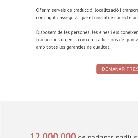
Oferim serveis de
traducció, localització i transc
contingut i assegurar que el missatge correcte arr
Disposem de les persones, les eines i els coneixem
traduccions urgents com en traduccions de gran v
amb totes les garanties de qualitat.
DEMANAR PRE
12.000.000
de parlants nadius