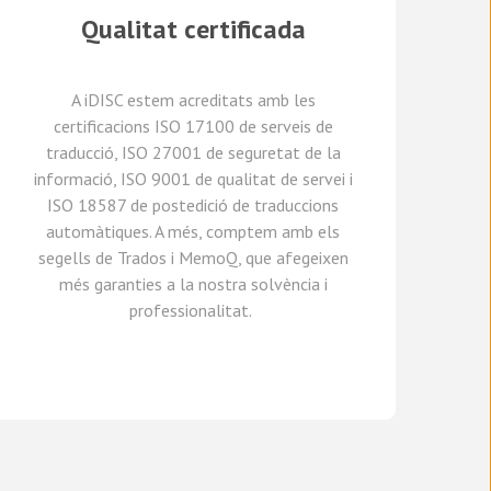
Qualitat certificada
A
iDISC
estem acreditats amb le
s
certificaci
ons
ISO 17100
de serveis de
traducció, ISO 27001 de seguretat de la
informació, ISO 9001 de qualitat de servei
i
ISO 18587 de
postedició
de traduccions
automàtiques
.
A
més,
comptem amb
els
segells de Trados i
MemoQ
, que
afegeixen
més
garantie
s
a
la nostra solvència i
professionalitat.