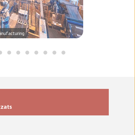
anufacturing
tzats