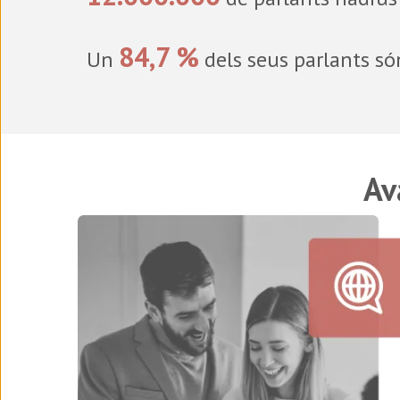
84,7 %
Un
dels seus parlants só
Av