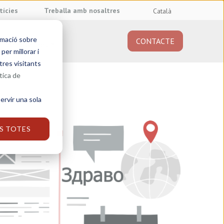
tícies
Treballa amb nosaltres
Català
rmació sobre
CONTACTE
obre nosaltres
er millorar i
tres visitants
tica de
ervir una sola
S TOTES