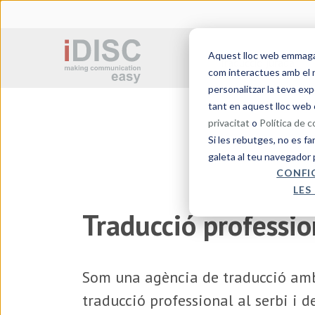
Aquest lloc web emmagatz
Traducció jurada
com interactues amb el n
personalitzar la teva exp
tant en aquest lloc web 
privacitat
o
Política de 
Si les rebutges, no es fa
galeta al teu navegador 
CONFI
LES
Traducció profession
Som una
agència de traducció
amb
traducció professional al serbi i d