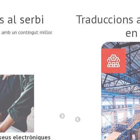
s al
serbi
Traduccions 
en 
c amb un contingut millor.
Informes, contra
 seus electròniques