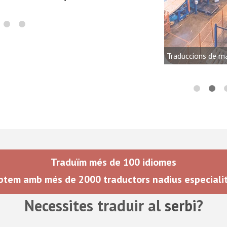
ria de l'electrònica, l'àudio, el
a il·luminació
Traduccions de m
Traduïm més de 100 idiomes
tem amb més de 2000 traductors nadius especiali
Necessites traduir al
serbi
?