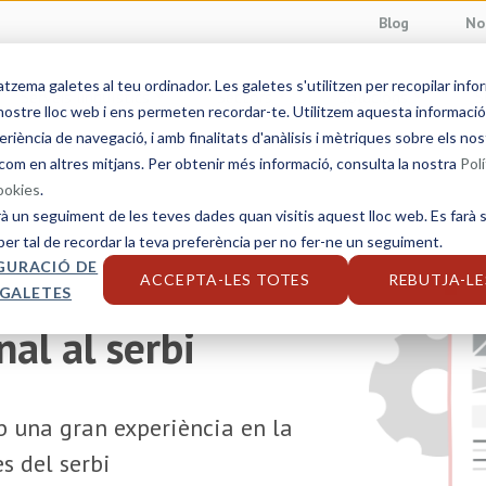
Blog
No
ema galetes al teu ordinador. Les galetes s'utilitzen per recopilar info
Serveis lingüístics
Sectors
Solucions
S
ostre lloc web i ens permeten recordar-te. Utilitzem aquesta informació p
eriència de navegació, i amb finalitats d'anàlisis i mètriques sobre els nos
com en altres mitjans. Per obtenir més informació, consulta la nostra
Polí
cookies
.
rà un seguiment de les teves dades quan visitis aquest lloc web. Es farà s
per tal de recordar la teva preferència per no fer-ne un seguiment.
GURACIÓ DE
ACCEPTA-LES TOTES
REBUTJA-LE
 GALETES
al al serbi
 una gran experiència en la
es del serbi