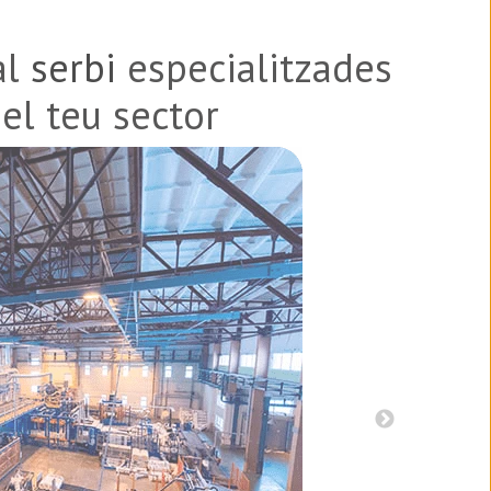
al
serbi
especialitzades
el teu sector
ctes i patents
Fullets i 