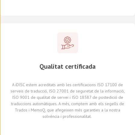
Qualitat certificada
A
iDISC
estem acreditats amb le
s
certificaci
ons
ISO 17100
de
serveis de traducció, ISO 27001 de seguretat de la informació,
ISO 9001 de qualitat de servei
i
ISO 18587 de
postedició
de
traduccions automàtiques
.
A
més,
comptem amb
els segells de
Trados i
MemoQ
, que
afegeixen més
garantie
s
a
la nostra
solvència i professionalitat.