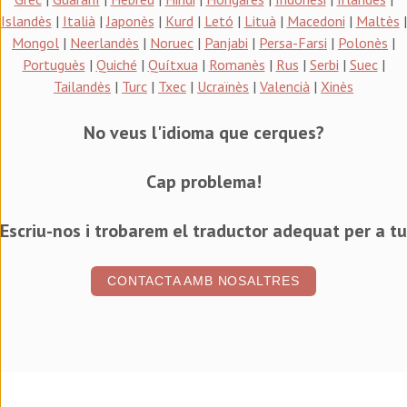
Islandès
|
Italià
|
Japonès
|
Kurd
|
Letó
|
Lituà
|
Macedoni
|
Maltès
|
Mongol
|
Neerlandès
|
Noruec
|
Panjabi
|
Persa-Farsi
|
Polonès
|
Portuguès
|
Quiché
|
Quítxua
|
Romanès
|
Rus
|
Serbi
|
Suec
|
Tailandès
|
Turc
|
Txec
|
Ucraïnès
|
Valencià
|
Xinès
No veus l'idioma que cerques?
Cap problema!
Escriu-nos i trobarem el traductor adequat per a tu
CONTACTA AMB NOSALTRES