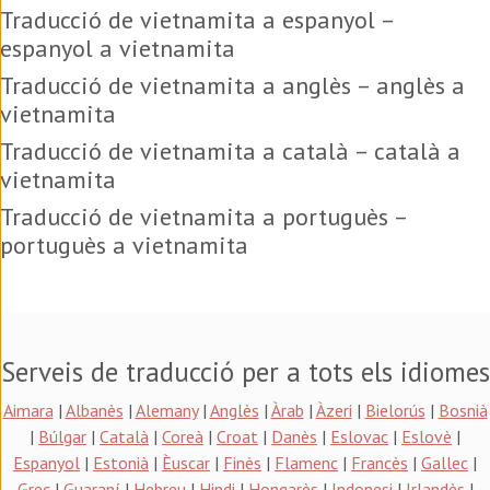
Traducció de vietnamita a espanyol –
espanyol a vietnamita
Traducció de vietnamita a anglès – anglès a
vietnamita
Traducció de vietnamita a català – català a
vietnamita
Traducció de vietnamita a portuguès –
portuguès a vietnamita
Serveis de traducció per a tots els idiomes
Aimara
|
Albanès
|
Alemany
|
Anglès
|
Àrab
|
Àzeri
|
Bielorús
|
Bosnià
|
Búlgar
|
Català
|
Coreà
|
Croat
|
Danès
|
Eslovac
|
Eslovè
|
Espanyol
|
Estonià
|
Èuscar
|
Finès
|
Flamenc
|
Francès
|
Gallec
|
Grec
|
Guaraní
|
Hebreu
|
Hindi
|
Hongarès
|
Indonesi
|
Irlandès
|