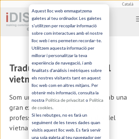
Català
Aquest lloc web emmagatzema
galetes al teu ordinador. Les galetes
s'utilitzen per recopilar informació
sobre com interactues amb el nostre
lloc web i ens permeten recordar-te.
Utilitzem aquesta informació per
millorar i personalitzar la teva
experiència de navegació, i amb
Traducció professional al
finalitats d'anàlisis i mètriques sobre
vietnamita
els nostres visitants tant en aquest
lloc web com en altres mitjans. Per
obtenir més informació, consulta la
Som una
agència de traducció
amb una
nostra
Política de privacitat
o
Política
gran experiència en la traducció
de cookies
.
Si les rebutges, no es farà un
professional al vietnamita i des del
seguiment de les teves dades quan
vietnamita
visitis aquest lloc web. Es farà servir
una sola galeta al teu navegador per