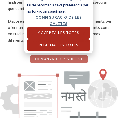
hindi
per ajudar-te a adaptar el teu contingut i assegurar
tal de recordar la teva preferència per
que el missatge correcte arribi al públic adequat.
no fer-ne un seguiment.
CONFIGURACIÓ DE LES
Disposem de les persones, les eines i els coneixements per
GALETES
oferir un servei integral, tant en traduccions urgents com
ACCEPTA-LES TOTES
en traduccions de gran volum, a més de 100 idiomes
diferents i amb totes les garanties de qualitat.
REBUTJA-LES TOTES
DEMANAR PRESSUPOST