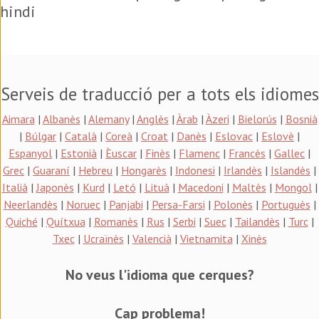
hindi
Serveis de traducció per a tots els idiomes
Aimara
|
Albanès
|
Alemany
|
Anglès
|
Àrab
|
Àzeri
|
Bielorús
|
Bosnià
|
Búlgar
|
Català
|
Coreà
|
Croat
|
Danès
|
Eslovac
|
Eslovè
|
Espanyol
|
Estonià
|
Èuscar
|
Finès
|
Flamenc
|
Francès
|
Gallec
|
Grec
|
Guaraní
|
Hebreu
|
Hongarès
|
Indonesi
|
Irlandès
|
Islandès
|
Italià
|
Japonès
|
Kurd
|
Letó
|
Lituà
|
Macedoni
|
Maltès
|
Mongol
|
Neerlandès
|
Noruec
|
Panjabi
|
Persa-Farsi
|
Polonès
|
Portuguès
|
Quiché
|
Quítxua
|
Romanès
|
Rus
|
Serbi
|
Suec
|
Tailandès
|
Turc
|
Txec
|
Ucraïnès
|
Valencià
|
Vietnamita
|
Xinès
No veus l'idioma que cerques?
Cap problema!