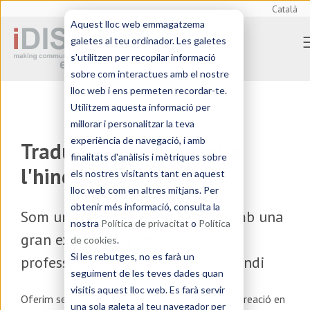
Català
Aquest lloc web emmagatzema
galetes al teu ordinador. Les galetes
s'utilitzen per recopilar informació
sobre com interactues amb el nostre
lloc web i ens permeten recordar-te.
Utilitzem aquesta informació per
millorar i personalitzar la teva
experiència de navegació, i amb
Traducció professional a
finalitats d'anàlisis i mètriques sobre
l'hindi
els nostres visitants tant en aquest
lloc web com en altres mitjans. Per
obtenir més informació, consulta la
Som una
agència de traducció
amb una
nostra
Política de privacitat
o
Política
gran experiència en la traducció
de cookies
.
Si les rebutges, no es farà un
professional a l'hindi i des de l'hindi
seguiment de les teves dades quan
visitis aquest lloc web. Es farà servir
Oferim serveis de
traducció, localització i transcreació en
una sola galeta al teu navegador per