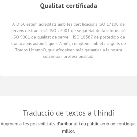
Qualitat certificada
A
iDISC
estem acreditats amb le
s
certificaci
ons
ISO 17100
de
serveis de traducció, ISO 27001 de seguretat de la informació,
ISO 9001 de qualitat de servei
i
ISO 18587 de
postedició
de
traduccions automàtiques
.
A
més,
comptem amb
els segells de
Trados i
MemoQ
, que
afegeixen més
garantie
s
a
la nostra
solvència i professionalitat.
Traducció de textos a l'
hindi
Augmenta les possibilitats d'arribar al teu públic amb un contingut
millor.