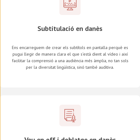
Subtitulació en
danès
Ens encarreguem de crear els subtítols en pantalla perquè es
pugui llegir de manera clara el que s'està dient al vídeo i així
facilitar la comprensió a una audiència més àmplia, no tan sols
per la diversitat lingüística, sinó també auditiva.
Veu en off i doblatge en
danès