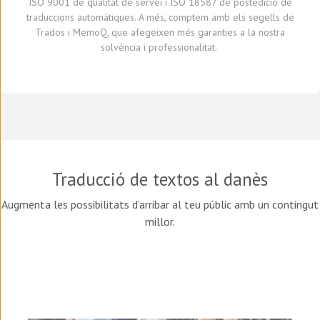
ISO 9001 de qualitat de servei
i
ISO 18587 de
postedició
de
traduccions automàtiques
.
A
més,
comptem amb
els segells de
Trados i
MemoQ
, que
afegeixen més
garantie
s
a
la nostra
solvència i professionalitat.
Traducció de textos al
danès
Augmenta les possibilitats d'arribar al teu públic amb un contingut
millor.