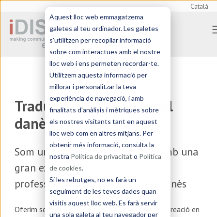
Català
Aquest lloc web emmagatzema
galetes al teu ordinador. Les galetes
s'utilitzen per recopilar informació
sobre com interactues amb el nostre
lloc web i ens permeten recordar-te.
Utilitzem aquesta informació per
millorar i personalitzar la teva
experiència de navegació, i amb
Traducció professional al
finalitats d'anàlisis i mètriques sobre
danès
els nostres visitants tant en aquest
lloc web com en altres mitjans. Per
obtenir més informació, consulta la
Som una
agència de traducció
amb una
nostra
Política de privacitat
o
Política
gran experiència en la traducció
de cookies
.
Si les rebutges, no es farà un
professional al danès i des del danès
seguiment de les teves dades quan
visitis aquest lloc web. Es farà servir
Oferim serveis de
traducció, localització i transcreació en
una sola galeta al teu navegador per