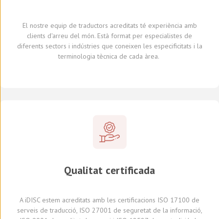
El nostre equip de traductors
acreditats
té experiència amb
clients d'arreu del món
.
Està format per
especialistes de
diferents
sectors i indústries
que coneixen
les especificitats i
la
terminologia tècnica de cada
àrea
.
Qualitat certificada
A
iDISC
estem acreditats amb le
s
certificaci
ons
ISO 17100
de
serveis de traducció, ISO 27001 de seguretat de la informació,