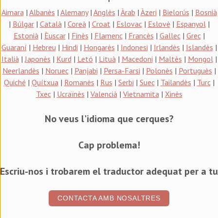
Aimara
|
Albanès
|
Alemany
|
Anglès
|
Àrab
|
Àzeri
|
Bielorús
|
Bosnià
|
Búlgar
|
Català
|
Coreà
|
Croat
|
Eslovac
|
Eslovè
|
Espanyol
|
Estonià
|
Èuscar
|
Finès
|
Flamenc
|
Francès
|
Gallec
|
Grec
|
Guaraní
|
Hebreu
|
Hindi
|
Hongarès
|
Indonesi
|
Irlandès
|
Islandès
|
Italià
|
Japonès
|
Kurd
|
Letó
|
Lituà
|
Macedoni
|
Maltès
|
Mongol
|
Neerlandès
|
Noruec
|
Panjabi
|
Persa-Farsi
|
Polonès
|
Portuguès
|
Quiché
|
Quítxua
|
Romanès
|
Rus
|
Serbi
|
Suec
|
Tailandès
|
Turc
|
Txec
|
Ucraïnès
|
Valencià
|
Vietnamita
|
Xinès
No veus l'idioma que cerques?
Cap problema!
Escriu-nos i trobarem el traductor adequat per a tu
CONTACTA AMB NOSALTRES