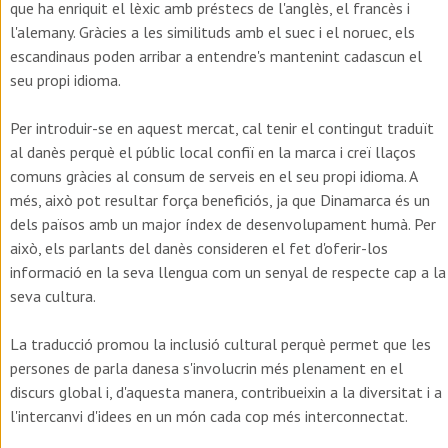
que ha enriquit el lèxic amb préstecs de l'anglès, el francès i
l'alemany. Gràcies a les similituds amb el suec i el noruec, els
escandinaus poden arribar a entendre's mantenint cadascun el
seu propi idioma.
Per introduir-se en aquest mercat, cal tenir el contingut traduït
al danès perquè el públic local confiï en la marca i creï llaços
comuns gràcies al consum de serveis en el seu propi idioma. A
més, això pot resultar força beneficiós, ja que Dinamarca és un
dels països amb un major índex de desenvolupament humà. Per
això, els parlants del danès consideren el fet d'oferir-los
informació en la seva llengua com un senyal de respecte cap a la
seva cultura.
La traducció promou la inclusió cultural perquè permet que les
persones de parla danesa s'involucrin més plenament en el
discurs global i, d'aquesta manera, contribueixin a la diversitat i a
l'intercanvi d'idees en un món cada cop més interconnectat.