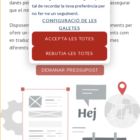
danès
per ajudar-te a adaptar el teu contingut i assegurar
tal de recordar la teva preferència per
que el missatge correcte arribi al públic adequat.
no fer-ne un seguiment.
CONFIGURACIÓ DE LES
Disposem de les persones, les eines i els coneixements per
GALETES
oferir un servei integral, tant en traduccions urgents com
ACCEPTA-LES TOTES
en traduccions de gran volum, a més de 100 idiomes
diferents i amb totes les garanties de qualitat.
REBUTJA-LES TOTES
DEMANAR PRESSUPOST