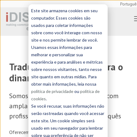
Portuguê
Este site armazena cookies em seu
computador. Esses cookies são
usados para coletar informações
sobre como você interage com nosso
site e nos permite lembrar de você.
Usamos essas informações para
melhorar e personalizar sua
experiência e para análises e métricas
Tradução profissional para o
sobre nossos visitantes, tanto nesse
dinamarquês
site quanto em outras mídias. Para
obter mais informações, leia nossa
política de privacidade
ou
política de
Somos uma
agência de tradução
com
cookies
.
ampla experiência em traduções
Se você recusar, suas informações não
serão rastreadas quando você acessar
profissionais de e para o dinamarquês
este site. Um cookie simples será
usado em seu navegador para lembrar
Oferecemos serviços de
tradução, localização e
sobre sua preferência de não ser