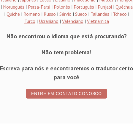
|
Norueguês
|
Persa-Farsi
|
Polonês
|
Português
|
Punjabi
|
Quéchua
|
Quiché
|
Romeno
|
Russo
|
Sérvio
|
Sueco
|
Tailandês
|
Tcheco
|
Turco
|
Ucraniano
|
Valenciano
|
Vietnamita
Não encontrou o idioma que está procurando?
Não tem problema!
Escreva para nós e encontraremos o tradutor certo
para você
ENTRE EM CONTATO CONOSCO