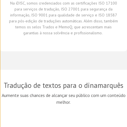
Na
iDISC
,
somos credenciados com a
s
certifica
ções
ISO 17100
para serviços de tradução, ISO 27001 para segurança da
informação, ISO 9001 para qualidade de serviço
e
ISO 18587
para
pós-edição
de traduções automáticas
.
A
lém disso,
também
temos
os selos Trados e
MemoQ
, que
acrescentam mais
garantia
s
à
nossa solvência e profissionalismo.
Tradução de textos para o
dinamarquês
Aumente suas chances de alcançar seu público com um conteúdo
melhor.