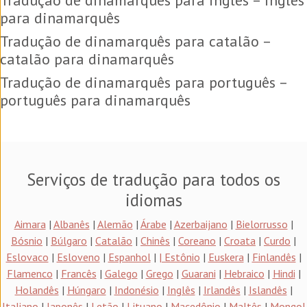
Tradução de dinamarquês para inglês – inglês
para dinamarquês
Tradução de dinamarquês para catalão –
catalão para dinamarquês
Tradução de dinamarquês para português –
português para dinamarquês
Serviços de tradução para todos os
idiomas
Aimara
|
Albanês
|
Alemão
|
Árabe
|
Azerbaijano
|
Bielorrusso
|
Bósnio
|
Búlgaro
|
Catalão
|
Chinês
|
Coreano
|
Croata
|
Curdo
|
Eslovaco
|
Esloveno
|
Espanhol
|
| Estônio
|
Euskera
|
Finlandês
|
Flamenco
|
Francês
|
Galego
|
Grego
|
Guarani
|
Hebraico
|
Hindi
|
Holandês
|
Húngaro
|
Indonésio
|
Inglês
|
Irlandês
|
Islandês
|
Italiano
|
Japonês
|
Letão
|
Lituano
|
Macedônio
|
Maltês
|
Mongol