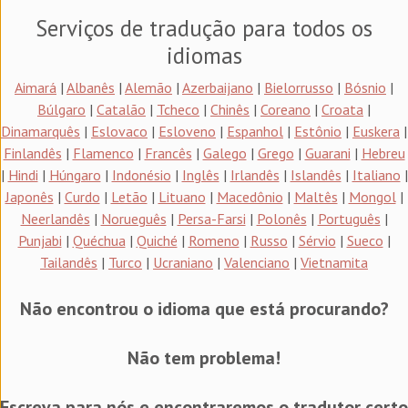
Serviços de tradução para todos os
idiomas
Aimará
|
Albanês
|
Alemão
|
Azerbaijano
|
Bielorrusso
|
Bósnio
|
Búlgaro
|
Catalão
|
Tcheco
|
Chinês
|
Coreano
|
Croata
|
Dinamarquês
|
Eslovaco
|
Esloveno
|
Espanhol
|
Estônio
|
Euskera
|
Finlandês
|
Flamenco
|
Francês
|
Galego
|
Grego
|
Guarani
|
Hebreu
|
Hindi
|
Húngaro
|
Indonésio
|
Inglês
|
Irlandês
|
Islandês
|
Italiano
|
Japonês
|
Curdo
|
Letão
|
Lituano
|
Macedônio
|
Maltês
|
Mongol
|
Neerlandês
|
Norueguês
|
Persa-Farsi
|
Polonês
|
Português
|
Punjabi
|
Quéchua
|
Quiché
|
Romeno
|
Russo
|
Sérvio
|
Sueco
|
Tailandês
|
Turco
|
Ucraniano
|
Valenciano
|
Vietnamita
Não encontrou o idioma que está procurando?
Não tem problema!
Escreva para nós e encontraremos o tradutor certo