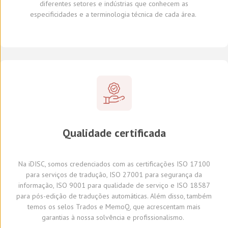
diferentes
setores e indústrias
que conhecem
as
especificidades e
a
terminologia técnica de cada
área
.
Qualidade certificada
Na
iDISC
,
somos credenciados com a
s
certifica
ções
ISO 17100
para serviços de tradução, ISO 27001 para segurança da
informação, ISO 9001 para qualidade de serviço
e
ISO 18587
para
pós-edição
de traduções automáticas
.
A
lém disso,
também
temos
os selos Trados e
MemoQ
, que
acrescentam mais
garantia
s
à
nossa solvência e profissionalismo.