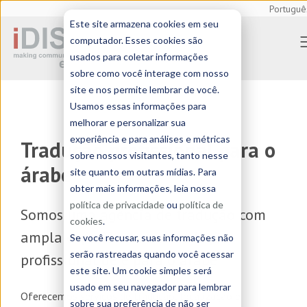
Portuguê
Este site armazena cookies em seu
computador. Esses cookies são
usados para coletar informações
sobre como você interage com nosso
site e nos permite lembrar de você.
Usamos essas informações para
melhorar e personalizar sua
experiência e para análises e métricas
Tradução profissional para o
sobre nossos visitantes, tanto nesse
árabe
site quanto em outras mídias. Para
obter mais informações, leia nossa
política de privacidade
ou
política de
Somos uma
agência de tradução
com
cookies
.
ampla experiência em tradução
Se você recusar, suas informações não
serão rastreadas quando você acessar
profissional de e para o árabe
este site. Um cookie simples será
usado em seu navegador para lembrar
Oferecemos serviços de
tradução, localização e
sobre sua preferência de não ser