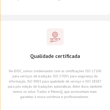
Qualidade certificada
Na
iDISC
,
somos credenciados com a
s
certifica
ções
ISO 17100
para serviços de tradução, ISO 27001 para segurança da
informação, ISO 9001 para qualidade de serviço
e
ISO 18587
para
pós-edição
de traduções automáticas
.
A
lém disso,
também
temos
os selos Trados e
MemoQ
, que
acrescentam mais
garantia
s
à
nossa solvência e profissionalismo.