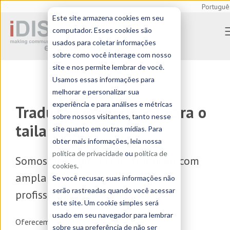
Portuguê
Este site armazena cookies em seu
computador. Esses cookies são
usados para coletar informações
sobre como você interage com nosso
site e nos permite lembrar de você.
Usamos essas informações para
melhorar e personalizar sua
experiência e para análises e métricas
Tradução profissional para o
sobre nossos visitantes, tanto nesse
tailandês
site quanto em outras mídias. Para
obter mais informações, leia nossa
política de privacidade
ou
política de
Somos uma
agência de tradução
com
cookies
.
ampla experiência em tradução
Se você recusar, suas informações não
serão rastreadas quando você acessar
profissional de e para o tailandês
este site. Um cookie simples será
usado em seu navegador para lembrar
Oferecemos serviços de
tradução, localização e
sobre sua preferência de não ser