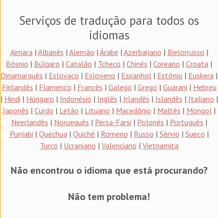
Serviços de tradução para todos os
idiomas
Aimara
|
Albanês
|
Alemão
|
Árabe
|
Azerbaijano
|
Bielorrusso
|
Bósnio
|
Búlgaro
|
Catalão
|
Tcheco
|
Chinês
|
Coreano
|
Croata
|
Dinamarquês
|
Eslovaco
|
Esloveno
|
Espanhol
|
Estônio
|
Euskera
|
Finlandês
|
Flamenco
|
Francês
|
Galego
|
Grego
|
Guarani
|
Hebreu
|
Hindi
|
Húngaro
|
Indonésio
|
Inglês
|
Irlandês
|
Islandês
|
Italiano
|
Japonês
|
Curdo
|
Letão
|
Lituano
|
Macedônio
|
Maltês
|
Mongol
|
Neerlandês
|
Norueguês
|
Persa-Farsi
|
Polonês
|
Português
|
Punjabi
|
Quéchua
|
Quiché
|
Romeno
|
Russo
|
Sérvio
|
Sueco
|
Turco
|
Ucraniano
|
Valenciano
|
Vietnamita
Não encontrou o idioma que está procurando?
Não tem problema!