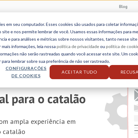
Blog
ies em seu computador. Esses cookies são usados para coletar informa
da
Serviços linguísticos
Setores
Soluciones
 site e nos permite lembrar de você. Usamos essas informações para me
ncia e para análises e métricas sobre nossos visitantes, tanto nesse sit
r mais informações, leia nossa
política de privacidade
ou
política de cooki
nformações não serão rastreadas quando você acessar este site. Um cook
para lembrar sobre sua preferência de não ser rastreado.
CONFIGURAÇÕES
ACEITAR TUDO
RECUS
DE COOKIES
al para o catalão
om ampla experiência em
o catalão