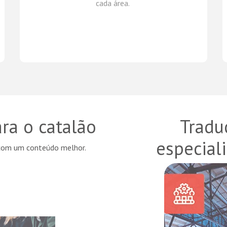
cada
área
.
ra o catalão
Tradu
especial
 com um conteúdo melhor.