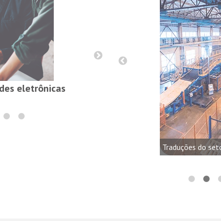
Relatórios, contr
edes eletrônicas
a eletrônica, de áudio, vídeo e
minação
Traduções do set