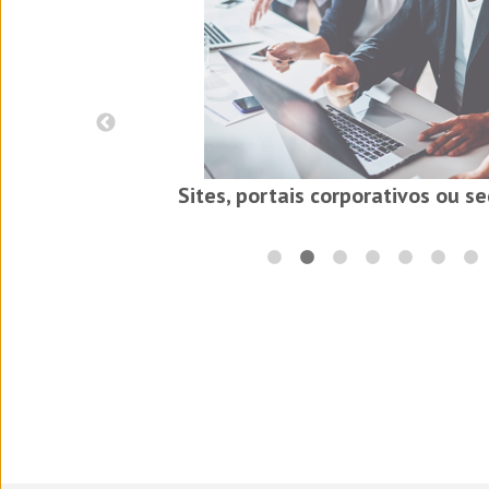
cial
Sites, portais corporativos ou s
Traduções para a indústri
ilu