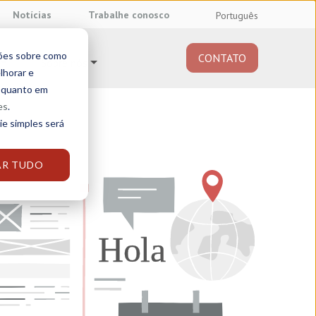
Notícias
Trabalhe conosco
Português
ções sobre como
CONTATO
Sobre nós
lhorar e
e quanto em
es
.
ie simples será
AR TUDO