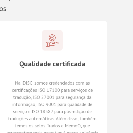
dos
Qualidade certificada
Na
iDISC
,
somos credenciados com a
s
certifica
ções
ISO 17100
para serviços de
tradução, ISO 27001 para segurança da
informação, ISO 9001 para qualidade de
serviço
e
ISO 18587 para
pós-edição
de
traduções automáticas
.
A
lém disso,
também
temos
os selos Trados e
MemoQ
, que
acrescentam mais
garantia
s
à
nossa solvência