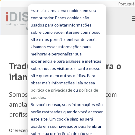
Portuguê
Este site armazena cookies em seu
computador. Esses cookies são
usados para coletar informações
sobre como você interage com nosso
site e nos permite lembrar de você.
Usamos essas informações para
melhorar e personalizar sua
experiência e para análises e métricas
Tradução profissional para o
sobre nossos visitantes, tanto nesse
irlandês
site quanto em outras mídias. Para
obter mais informações, leia nossa
política de privacidade
ou
política de
Somos uma
agência de tradução
com
cookies
.
ampla experiência em tradução
Se você recusar, suas informações não
serão rastreadas quando você acessar
profissional de e para o irlandês
este site. Um cookie simples será
usado em seu navegador para lembrar
Oferecemos serviços de
tradução, localização e
sobre sua preferência de não ser