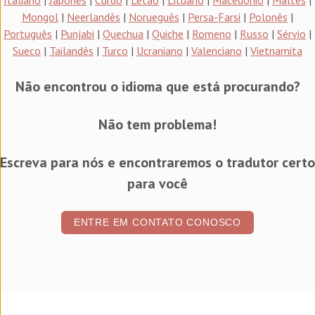
Italiano
|
Japonês
|
Curdo
|
Letão
|
Lituano
|
Macedônio
|
Maltês
|
Mongol
|
Neerlandês
|
Norueguês
|
Persa-Farsi
|
Polonês
|
Português
|
Punjabi
|
Quechua
|
Quiche
|
Romeno
|
Russo
|
Sérvio
|
Sueco
|
Tailandês
|
Turco
|
Ucraniano
|
Valenciano
|
Vietnamita
Não encontrou o idioma que está procurando?
Não tem problema!
Escreva para nós e encontraremos o tradutor certo
para você
ENTRE EM CONTATO CONOSCO