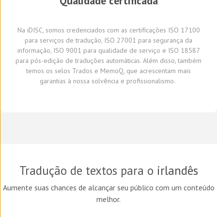
Qualidade certificada
Na
iDISC
,
somos credenciados com a
s
certifica
ções
ISO 17100
para serviços de tradução, ISO 27001 para segurança da
informação, ISO 9001 para qualidade de serviço
e
ISO 18587
para
pós-edição
de traduções automáticas
.
A
lém disso,
também
temos
os selos Trados e
MemoQ
, que
acrescentam mais
garantia
s
à
nossa solvência e profissionalismo.
Tradução de textos para o
irlandês
Aumente suas chances de alcançar seu público com um conteúdo
melhor.