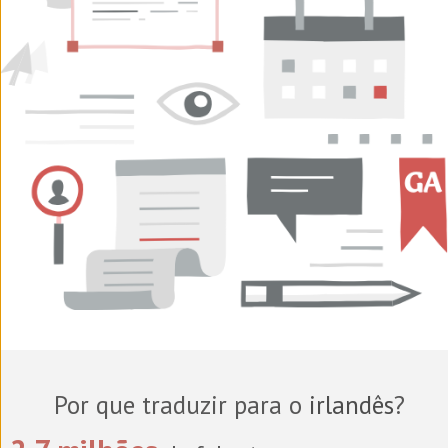
Por que traduzir para o
irlandês
?