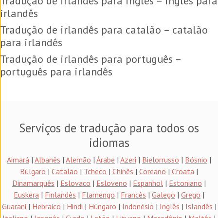
Tradução de irlandês para inglês – inglês para
irlandês
Tradução de irlandês para catalão – catalão
para irlandês
Tradução de irlandês para português –
português para irlandês
Serviços de tradução para todos os
idiomas
Aimará
|
Albanês
|
Alemão
|
Árabe
|
Azeri
|
Bielorrusso
|
Bósnio
|
Búlgaro
|
Catalão
|
Tcheco
|
Chinês
|
Coreano
|
Croata
|
Dinamarquês
|
Eslovaco
|
Esloveno
|
Espanhol
|
Estoniano
|
Euskera
|
Finlandês
|
Flamengo
|
Francês
|
Galego
|
Grego
|
Guarani
|
Hebraico
|
Hindi
|
Húngaro
|
Indonésio
|
Inglês
|
Islandês
|