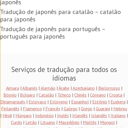
japonês
Tradução de japonês para catalão – catalão
para japonês
Tradução de japonês para português –
português para japonês
Serviços de tradução para todos os
idiomas
Aimara
|
Albanês
|
Alemão
|
Árabe
|
Azerbaijano
|
Bielorrusso
|
Bósnio
|
Búlgaro
|
Catalão
|
Tcheco
|
Chinês
|
Coreano
|
Croata
|
Dinamarquês
|
Eslovaco
|
Esloveno
|
Espanhol
|
Estônio
|
Euskera
|
Finlandês
|
Flamenco
|
Francês
|
Galego
|
Grego
|
Guarani
|
Hebreu
|
Hindi
|
Húngaro
|
Indonésio
|
Inglês
|
Irlandês
|
Islandês
|
Italiano
|
Curdo
|
Letão
|
Lituano
|
Macedônio
|
Maltês
|
Mongol
|