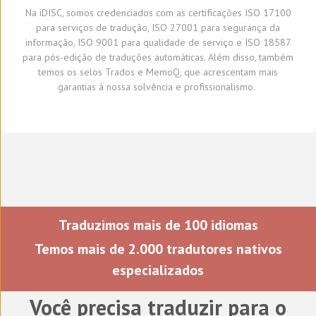
Na
iDISC
,
somos credenciados com a
s
certifica
ções
ISO 17100
para serviços de tradução, ISO 27001 para segurança da
informação, ISO 9001 para qualidade de serviço
e
ISO 18587
para
pós-edição
de traduções automáticas
.
A
lém disso,
também
temos
os selos Trados e
MemoQ
, que
acrescentam mais
garantia
s
à
nossa solvência e profissionalismo.
Traduzimos mais de 100 idiomas
Temos mais de 2.000 tradutores nativos
especializados
Você precisa traduzir para o