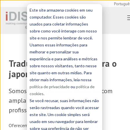
Portuguê
Este site armazena cookies em seu
computador. Esses cookies são
usados para coletar informações
sobre como você interage com nosso
site e nos permite lembrar de você.
Usamos essas informações para
melhorar e personalizar sua
experiência e para análises e métricas
Tradução profissional para o
sobre nossos visitantes, tanto nesse
japonês
site quanto em outras mídias. Para
obter mais informações, leia nossa
política de privacidade
ou
política de
Somos uma
agência de tradução
com
cookies
.
ampla experiência em tradução
Se você recusar, suas informações não
serão rastreadas quando você acessar
profissional de e para o japonês
este site. Um cookie simples será
usado em seu navegador para lembrar
Oferecemos serviços de
tradução, localização e
sobre sua preferência de não ser