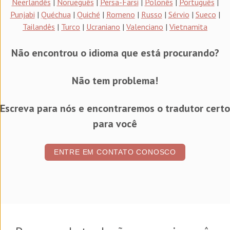
Neerlandês
|
Norueguês
|
Persa-Farsi
|
Polonês
|
Português
|
Punjabi
|
Quéchua
|
Quiché
|
Romeno
|
Russo
|
Sérvio
|
Sueco
|
Tailandês
|
Turco
|
Ucraniano
|
Valenciano
|
Vietnamita
Não encontrou o idioma que está procurando?
Não tem problema!
Escreva para nós e encontraremos o tradutor certo
para você
ENTRE EM CONTATO CONOSCO