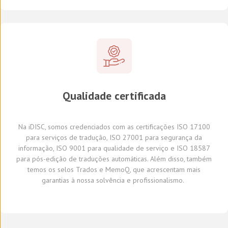
Qualidade certificada
Na
iDISC
,
somos credenciados com a
s
certifica
ções
ISO 17100
para serviços de tradução, ISO 27001 para segurança da
informação, ISO 9001 para qualidade de serviço
e
ISO 18587
para
pós-edição
de traduções automáticas
.
A
lém disso,
também
temos
os selos Trados e
MemoQ
, que
acrescentam mais
garantia
s
à
nossa solvência e profissionalismo.