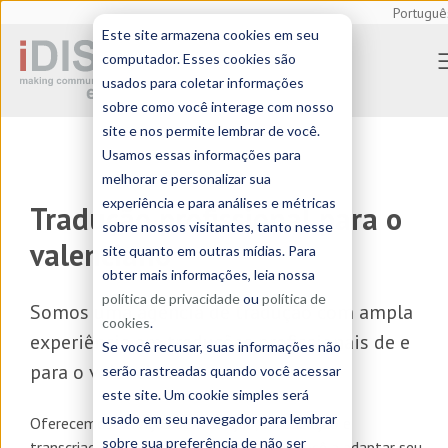
Portuguê
Este site armazena cookies em seu
computador. Esses cookies são
usados para coletar informações
sobre como você interage com nosso
site e nos permite lembrar de você.
Usamos essas informações para
melhorar e personalizar sua
experiência e para análises e métricas
Tradução profissional para o
sobre nossos visitantes, tanto nesse
valenciano
site quanto em outras mídias. Para
obter mais informações, leia nossa
política de privacidade
ou
política de
Somos uma
agência de tradução
com ampla
cookies
.
experiência em traduções profissionais de e
Se você recusar, suas informações não
para o valenciano
serão rastreadas quando você acessar
este site. Um cookie simples será
usado em seu navegador para lembrar
Oferecemos serviços de
tradução, localização e
sobre sua preferência de não ser
transcriação em valenciano
para ajudar você a adaptar seu