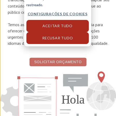
rastreado.
conteúdo e garantir que a mensagem certa chegue ao
público certo.
CONFIGURAÇÕES DE COOKIES
Temos as pessoas, as ferramentas e a experiência para
ACEITAR TUDO
oferecer um serviço abrangente, tanto em traduções
urgentes quanto de grande volume, em mais de 100
RECUSAR TUDO
idiomas diferentes e com todas as garantias de qualidade.
SOLICITAR ORÇAMENTO