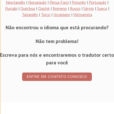
Neerlandês
|
Norueguês
|
Persa-Farsi
|
Polonês
|
Português
|
Punjabi
|
Quéchua
|
Quiché
|
Romeno
|
Russo
|
Sérvio
|
Sueco
|
Tailandês
|
Turco
|
Ucraniano
|
Vietnamita
Não encontrou o idioma que está procurando?
Não tem problema!
Escreva para nós e encontraremos o tradutor certo
para você
ENTRE EM CONTATO CONOSCO