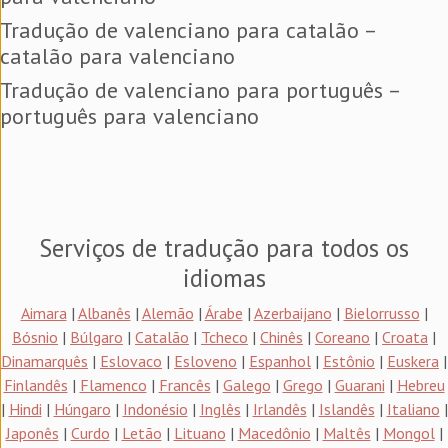
Tradução de valenciano para catalão –
catalão para valenciano
Tradução de valenciano para português –
português para valenciano
Serviços de tradução para todos os
idiomas
Aimara
|
Albanês
|
Alemão
|
Árabe
|
Azerbaijano
|
Bielorrusso
|
Bósnio
|
Búlgaro
|
Catalão
|
Tcheco
|
Chinês
|
Coreano
|
Croata
|
Dinamarquês
|
Eslovaco
|
Esloveno
|
Espanhol
|
Estônio
|
Euskera
|
Finlandês
|
Flamenco
|
Francês
|
Galego
|
Grego
|
Guarani
|
Hebreu
|
Hindi
|
Húngaro
|
Indonésio
|
Inglês
|
Irlandês
|
Islandês
|
Italiano
|
Japonês
|
Curdo
|
Letão
|
Lituano
|
Macedônio
|
Maltês
|
Mongol
|