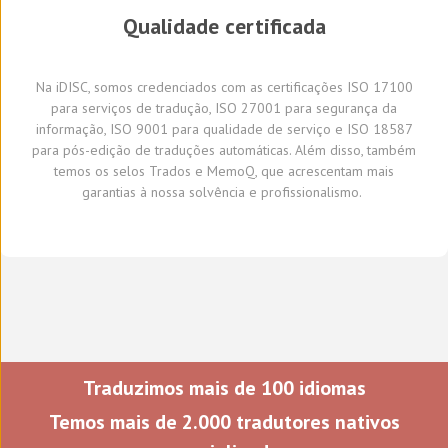
Qualidade certificada
Na
iDISC
,
somos credenciados com a
s
certifica
ções
ISO 17100
para serviços de tradução, ISO 27001 para segurança da
informação, ISO 9001 para qualidade de serviço
e
ISO 18587
para
pós-edição
de traduções automáticas
.
A
lém disso,
também
temos
os selos Trados e
MemoQ
, que
acrescentam mais
garantia
s
à
nossa solvência e profissionalismo.
Traduzimos mais de 100 idiomas
Temos mais de 2.000 tradutores nativos