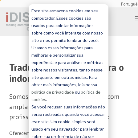
Portuguê
Este site armazena cookies em seu
computador. Esses cookies são
usados para coletar informações
sobre como você interage com nosso
site e nos permite lembrar de você.
Usamos essas informações para
melhorar e personalizar sua
experiência e para análises e métricas
Tradução profissional para o
sobre nossos visitantes, tanto nesse
indonésio
site quanto em outras mídias. Para
obter mais informações, leia nossa
política de privacidade
ou
política de
Somos uma
agência de tradução
com
cookies
.
ampla experiência em tradução
Se você recusar, suas informações não
serão rastreadas quando você acessar
profissional de e para o indonésio
este site. Um cookie simples será
usado em seu navegador para lembrar
Oferecemos serviços de
tradução, localização e
sobre sua preferência de não ser