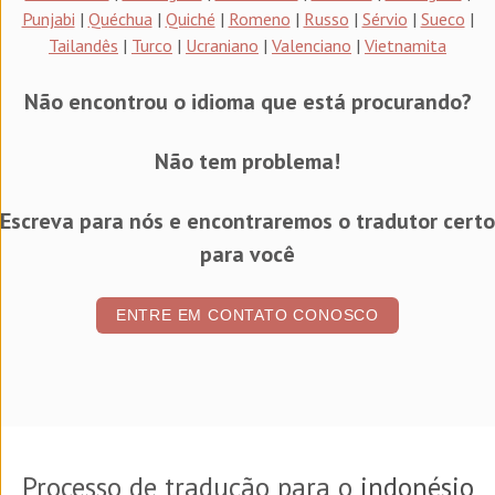
Punjabi
|
Quéchua
|
Quiché
|
Romeno
|
Russo
|
Sérvio
|
Sueco
|
Tailandês
|
Turco
|
Ucraniano
|
Valenciano
|
Vietnamita
Não encontrou o idioma que está procurando?
Não tem problema!
Escreva para nós e encontraremos o tradutor certo
para você
ENTRE EM CONTATO CONOSCO
Processo de tradução para o
indonésio