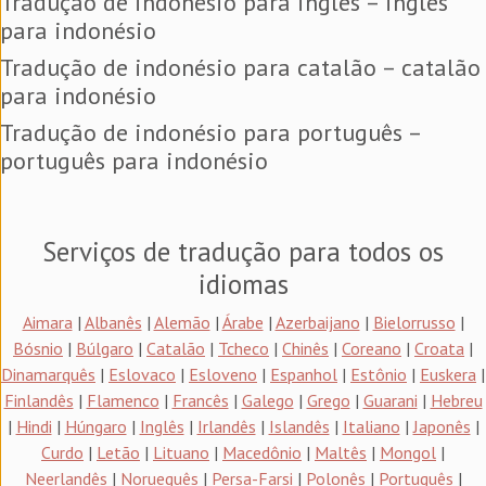
Tradução de indonésio para inglês – inglês
para indonésio
Tradução de indonésio para catalão – catalão
para indonésio
Tradução de indonésio para português –
português para indonésio
Serviços de tradução para todos os
idiomas
Aimara
|
Albanês
|
Alemão
|
Árabe
|
Azerbaijano
|
Bielorrusso
|
Bósnio
|
Búlgaro
|
Catalão
|
Tcheco
|
Chinês
|
Coreano
|
Croata
|
Dinamarquês
|
Eslovaco
|
Esloveno
|
Espanhol
|
Estônio
|
Euskera
|
Finlandês
|
Flamenco
|
Francês
|
Galego
|
Grego
|
Guarani
|
Hebreu
|
Hindi
|
Húngaro
|
Inglês
|
Irlandês
|
Islandês
|
Italiano
|
Japonês
|
Curdo
|
Letão
|
Lituano
|
Macedônio
|
Maltês
|
Mongol
|
Neerlandês
|
Norueguês
|
Persa-Farsi
|
Polonês
|
Português
|