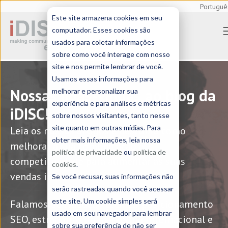
Portuguê
Este site armazena cookies em seu
Home
> Blog (8)
computador. Esses cookies são
usados para coletar informações
sobre como você interage com nosso
site e nos permite lembrar de você.
Usamos essas informações para
Nossas boas-vindas ao blog da
melhorar e personalizar sua
experiência e para análises e métricas
iDISC!
sobre nossos visitantes, tanto nesse
site quanto em outras mídias. Para
Leia os nossos artigos e descubra como
obter mais informações, leia nossa
melhorar a sua comunicação e
política de privacidade
ou
política de
competitividade para aumentar as suas
cookies
.
vendas internacionais.
Se você recusar, suas informações não
serão rastreadas quando você acessar
este site. Um cookie simples será
Falamos de tradução técnica, posicionamento
usado em seu navegador para lembrar
SEO, estratégias de marketing internacional e
sobre sua preferência de não ser